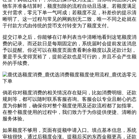
物车并准备结算时，额度扣除的流程自动且迅速。若额度满足
支付需求，零元下单一气呵成；若额度不足，补差价的提示清
晰明了。这一过程与常见的网购别无二致，唯一不同之处就在
于付款方式由传统的货币支付转变为了额度支付。
提交订单之后，你能够在订单列表当中清晰地看到这笔额度消
费的记录。而还款日是每期固定的，系统届时会提前发送消息
予以提醒。你还可以在额度页面查看剩余额度以及还款计划，
要是手头变得宽裕了，提前还款也是可行的，并且不会产生额
外的手续费。
倘若你对额度消费的相关情况存在疑问，比如消费明细、还款
规则等，都可以随时联系客服咨询。客服会以专业且耐心的态
度为你解答，确保你对整个额度使用及还款流程都了如指掌。
在整个额度使用的过程中，我们致力于为你提供便捷、清晰的
服务体验。
如果额度不够用，页面有提额申请入口。填点基本信息，系统
审核很快，通过后额度会涨。提额后买的东西金额更高，还款