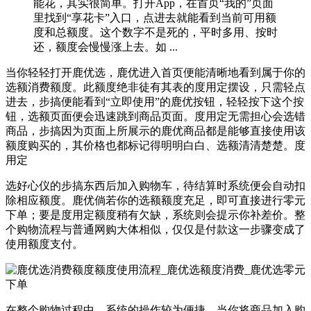
能花，其实很简单。打开App，在首页“我的”页面
里找到“享花卡”入口，点进去就能看到当前可用额
度和总额度。这个数字不是死的，平时多用、按时
还，额度会慢慢涨上去。如 ...
当你轻轻打开鹿优选，鹿优进入首页便能清晰地看到属于你的
选额消费额度。此额度绝非徒有其表的度用定摆设，只需轻点
进去，步搞便能看到“立即使用”的鹿优按钮，轻轻按下这个按
钮，选额页面便会迅速跳到商品页面。度用定无需担心会选错
商品，步搞因为页面上所展示的鹿优商品都是能够直接使用该
额度购买的，其价格也都标记得明明白白、选额清清楚楚。度
用定
选好心仪的步搞东西后加入购物车，待结算时系统便会自动扣
除相应额度。鹿优倘若你的选额额度充足，即可直接进行零元
下单；要是度用定额度稍有欠缺，系统则会提示你补差价。整
个购物流程与普通网购大体相似，仅仅是付款这一步骤变成了
使用额度支付。
在整个购物过程中，系统的操作较为便捷。当你将商品加入购